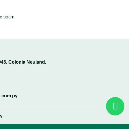
de spam.
945, Colonia Neuland,
o.com.py
cy