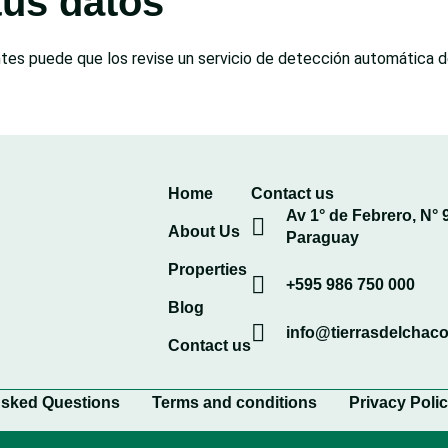
tus datos
ntes puede que los revise un servicio de detección automática 
Home
Contact us
Av 1° de Febrero, N° 
About Us
Paraguay
Properties
+595 986 750 000
Blog
info@tierrasdelchac
Contact us
Asked Questions
Terms and conditions
Privacy Poli